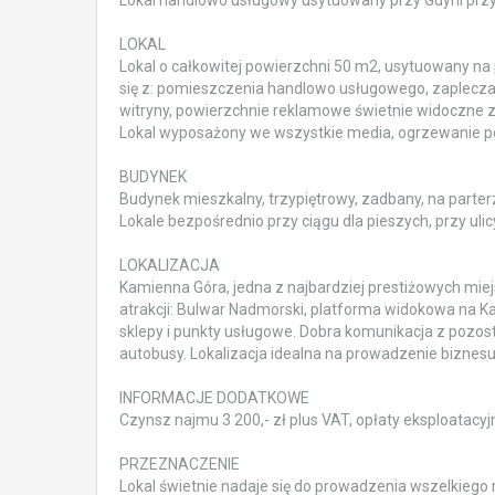
LOKAL
Lokal o całkowitej powierzchni 50 m2, usytuowany na p
się z: pomieszczenia handlowo usługowego, zaplecza 
witryny, powierzchnie reklamowe świetnie widoczne z 
Lokal wyposażony we wszystkie media, ogrzewanie po
BUDYNEK
Budynek mieszkalny, trzypiętrowy, zadbany, na parter
Lokale bezpośrednio przy ciągu dla pieszych, przy ul
LOKALIZACJA
Kamienna Góra, jedna z najbardziej prestiżowych miejs
atrakcji: Bulwar Nadmorski, platforma widokowa na Ka
sklepy i punkty usługowe. Dobra komunikacja z pozosta
autobusy. Lokalizacja idealna na prowadzenie biznesu
INFORMACJE DODATKOWE
Czynsz najmu 3 200,- zł plus VAT, opłaty eksploatacyj
PRZEZNACZENIE
Lokal świetnie nadaje się do prowadzenia wszelkiego 