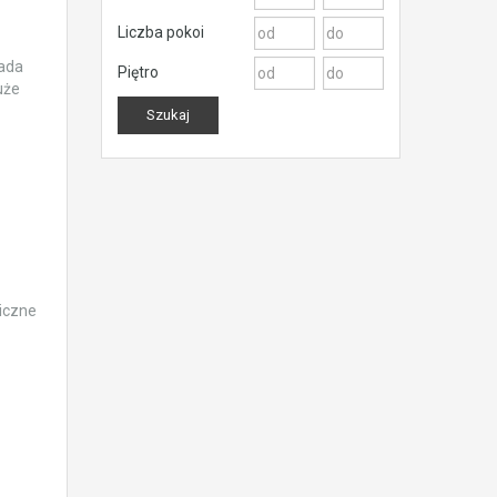
Liczba pokoi
łada
Piętro
uże
liczne