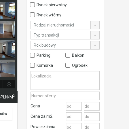
Rynek pierwotny
Rynek wtórny
Rodzaj nieruchomości
Typ transakcji
Rok budowy
Parking
Balkon
Komórka
Ogródek
2
4PLN/m
Cena
nika
Cena za m2
Powierzchnia