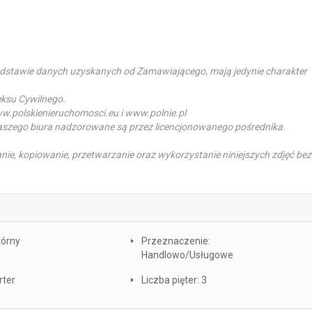
odstawie danych uzyskanych od Zamawiającego, mają jedynie charakter
eksu Cywilnego.
ww.polskienieruchomosci.eu i www.polnie.pl
naszego biura nadzorowane są przez licencjonowanego pośrednika.
ie, kopiowanie, przetwarzanie oraz wykorzystanie niniejszych zdjęć bez
tórny
Przeznaczenie:
Handlowo/Usługowe
rter
Liczba pięter: 3