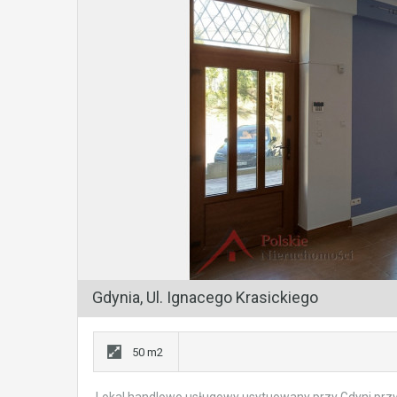
Gdynia, Ul. Ignacego Krasickiego
50 m2
Lokal handlowo usługowy usytuowany przy Gdyni przy u