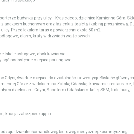
arterze budynku przy ulicy I. Krasickiego, dzielnica Kamienna Góra. Sk
z aneksem kuchennym oraz łazienki z toaletą i kabiną prysznicową. D
ulicy. Przed lokalem taras o powierzchni około 50 m2.
dłogowe, alarm, kraty w drzwiach wejściowych.
ze lokale usługowe, obok kawiarnia.
icy ogólnodostępne miejsca parkingowe.
c Gdyni, świetne miejsce do działalności i inwestycji. Bliskość głównych
miennej Górze z widokiem na Zatokę Gdańską, kawiarnie, restauracje, 
łymi dzielnicami Gdyni, Sopotem i Gdańskiem: kolej, SKM, trolejbusy,
.
ne, kaucja zabezpieczająca.
rodzaju działalności handlowej, biurowej, medycznej, kosmetycznej,