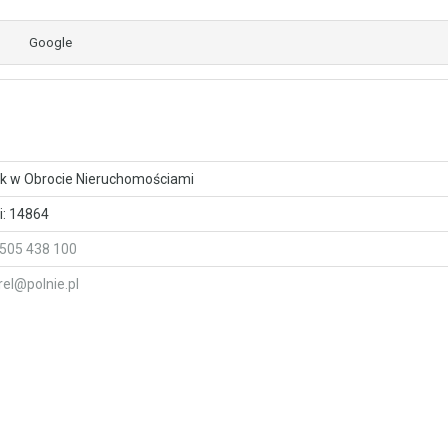
Google
k w Obrocie Nieruchomościami
ji: 14864
505 438 100
rel@polnie.pl