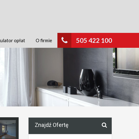
505 422 100
ulator opłat
O firmie
Znajdź Ofertę