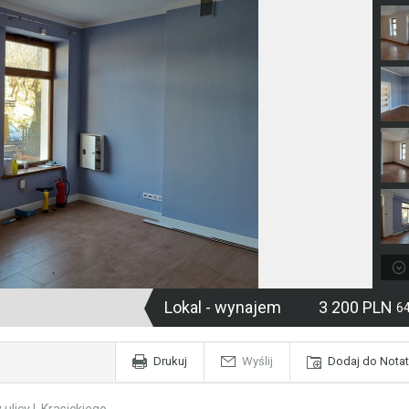
Lokal - wynajem
3 200 PLN
6
Drukuj
Wyślij
Dodaj do Notat
licy I. Krasickiego